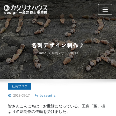
Skip
to
content
名刺デザイン制作♪
Home
名刺デザイン制作♪
社長ブログ
2018-05-17
by
catarina
皆さんこんにちは！お世話になっている、工房「薫」様
より名刺制作の依頼を受けました。