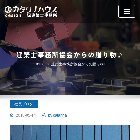
Skip
to
content
建築士事務所協会からの贈り物♪
Home
建築士事務所協会からの贈り物♪
社長ブログ
2018-05-14
by
catarina