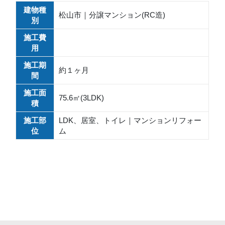
建物種
松山市｜分譲マンション(RC造)
別
施工費
用
施工期
約１ヶ月
間
施工面
75.6㎡(3LDK)
積
施工部
LDK、居室、トイレ｜マンションリフォー
位
ム