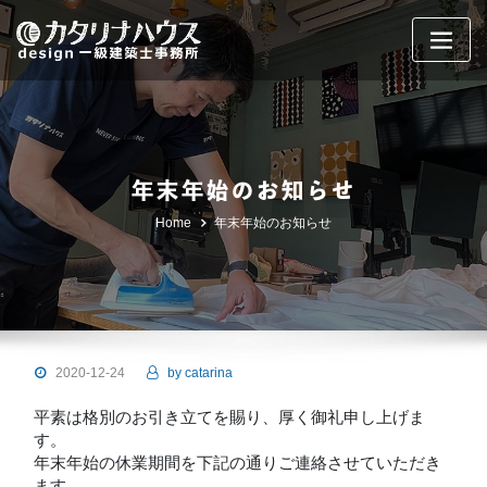
Skip
to
content
年末年始のお知らせ
Home
年末年始のお知らせ
2020-12-24
by
catarina
平素は格別のお引き立てを賜り、厚く御礼申し上げま
す。
年末年始の休業期間を下記の通りご連絡させていただき
ます。