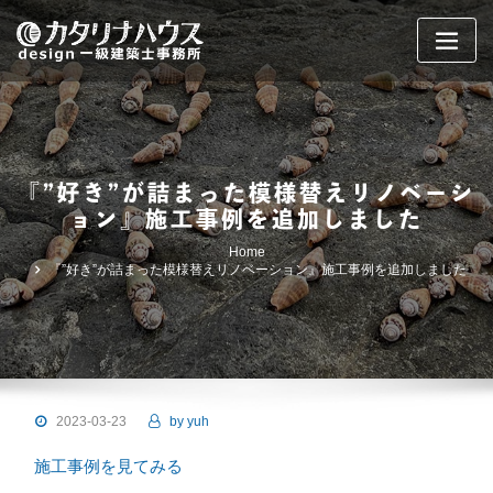
Skip
to
content
『”好き”が詰まった模様替えリノベーシ
ョン』施工事例を追加しました
Home
『”好き”が詰まった模様替えリノベーション』施工事例を追加しました
2023-03-23
by
yuh
施工事例を見てみる