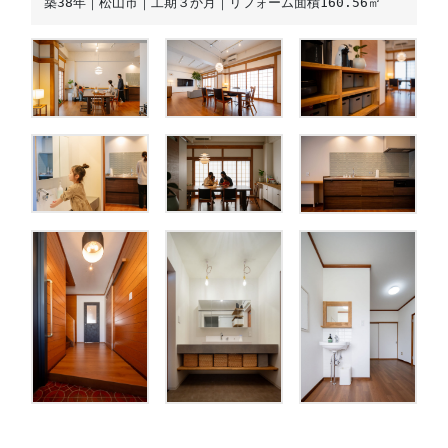
築38年｜松山市｜工期３か月｜リフォーム面積160.56㎡