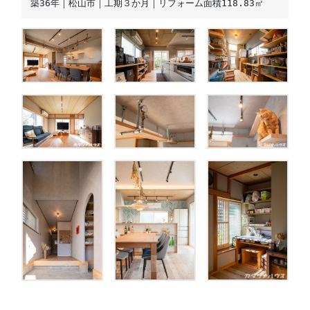
築36年｜松山市｜工期３か月｜リフォーム面積118.83㎡